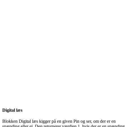
Digital
læs
Blokken
Digital
læs kigger på en given
Pin
og ser, om der er en
spænding
eller ej. Den returnerer værdien 1, hvis der er en
spænding