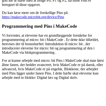
god idé at starte med at bruge P0, P1 og P2, da disse
Pins
er
beregnet til disse opgaver.
Du kan læse mere om de forskellige Pins på:
https://makecode.microbit.org/device/Pins
Programmering
med
Pins
i
MakeCode
Vi forventer, at eleverne har en grundlæggende forståelse for
programmering
af micro:
bit
i
MakeCode
. Er dette ikke tilfældet,
henvises der til bonushæftet: Introduktion til micro:
bit
, der
introducerer eleverne for micro:
bit
og
programmering
af den i
MakeCode
via
blokprogrammering
.
For at kunne arbejde med micro:
bit
Pins
i
MakeCode
skal man først
åbne fanen, der hedder avanceret, hvis
MakeCode
er på dansk, eller
advanced, hvis
MakeCode
er på engelsk. Blokkene, der arbejder
med
Pins
ligger under fanen Pins. I dette hæfte skal eleverne kun
arbejde med to blokke:
Digital
læs og
Digital
skriv.