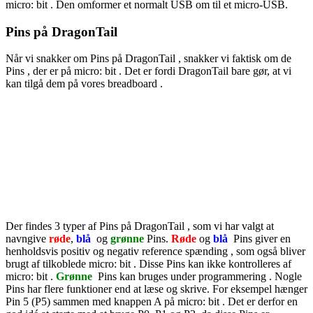
micro:
bit
. Den omformer et normalt USB om til et micro-USB.
Pins
på
DragonTail
Når vi snakker om
Pins
på
DragonTail
, snakker vi faktisk om de
Pins
, der er på micro:
bit
. Det er fordi
DragonTail
bare gør, at vi
kan tilgå dem på vores
breadboard
.
Der findes 3 typer af
Pins
på
DragonTail
, som vi har valgt at
navngive
røde
,
blå
og
grønne
Pins.
Røde
og
blå
Pins
giver en
henholdsvis positiv og negativ reference
spænding
, som også bliver
brugt af tilkoblede micro:
bit
. Disse
Pins
kan ikke kontrolleres af
micro:
bit
.
Grønne
Pins
kan bruges under
programmering
. Nogle
Pins
har flere funktioner end at læse og skrive. For eksempel hænger
Pin
5 (P5) sammen med knappen A på micro:
bit
. Det er derfor en