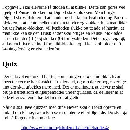
I opgave 2 skal eleverne få dioden til at blinke. Dette kan gøres ved
hjælp af
Pause
-blokken og
Digital
skriv-blokken. Man bruger
Digital
skriv-blokken til at tænde og slukke for lysdioden og
Pause
-
blokken til at vente mellem at man tænder og slukker.
hvis
man ikke
bruger
Pause
-blokken, vil lysdioden slukke og tænde så hurtigt, at
man ikke kan se det.
Husk
at der skal bruges en
Pause
-blok både
når du tænder (
1
) og slukker (0) for lysdioden. Det er også vigtigt,
at koden bliver sat ind i for altid-blokken og ikke startblokken. Et
løsningsforslag er vist nedenfor.
Quiz
Der er lavet en quiz til hæftet, som kan give dig et indblik i, hvor
meget eleverne har forstået af materialet, og om der er nogle særlige
ting der skal arbejdes mere med. Det er meningen, at eleverne skal
bruge hæftet som et hjælpemiddel under quizzen, da de lærer af at
lede efter svarene i hæftet fremfor at gætte.
Når du skal lave quizzen med dine elever, skal du først oprette en
link til din klasse, så du kan se resultaterne efterfølgende. Du skal gå
ind på følgende hjemmeside:
http://www.teknologiskolen.dk/haefter/haefte-4/