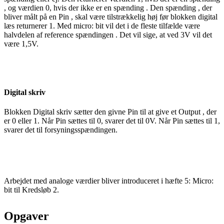
, og værdien 0, hvis der ikke er en
spænding
. Den
spænding
, der
bliver målt på en
Pin
, skal være tilstrækkelig høj før blokken
digital
læs returnerer 1. Med micro:
bit
vil det i de fleste tilfælde være
halvdelen af reference
spændingen
. Det vil sige, at ved 3V vil det
være 1,5V.
Digital
skriv
Blokken
Digital
skriv sætter den givne
Pin
til at give et
Output
, der
er 0 eller 1. Når
Pin
sættes til 0, svarer det til 0V. Når
Pin
sættes til 1,
svarer det til forsyningsspændingen.
Arbejdet med
analoge
værdier bliver introduceret i hæfte 5: Micro:
bit
til
Kredsløb
2.
Opgaver