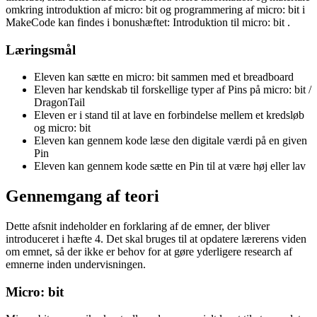
omkring introduktion af micro:
bit
og
programmering
af micro:
bit
i
MakeCode
kan findes i bonushæftet: Introduktion til micro:
bit
.
Læringsmål
Eleven kan sætte en micro:
bit
sammen med et
breadboard
Eleven har kendskab til forskellige typer af
Pins
på micro:
bit
/
DragonTail
Eleven er i stand til at lave en forbindelse mellem et
kredsløb
og micro:
bit
Eleven kan gennem kode læse den
digitale
værdi på en given
Pin
Eleven kan gennem kode sætte en
Pin
til at være høj eller lav
Gennemgang af teori
Dette afsnit indeholder en forklaring af de emner, der bliver
introduceret i hæfte 4. Det skal bruges til at opdatere lærerens viden
om emnet, så der ikke er behov for at gøre yderligere research af
emnerne inden undervisningen.
Micro:
bit