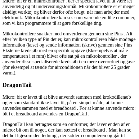
Micro:
bit
er en
mikrokontroller
, der er specielt lavet til at være let
anvendelig og til undervisningsformål.
Mikrokontrollere
er et meget
alsidigt værktøj og bliver derfor ofte brugt, når man arbejder med
elektronik.
Mikrokontrollere
kan ses som værende en lille computer,
som vi kan
programmere
til at gøre forskellige ting.
Mikrokontrollere
snakker med omverdenen gennem sine
Pins
. Alt
efter hvilken type af
Pin
det er, kan
mikrokontrolleren
både modtage
information (læse) og sende information (skrive) gennem sine
Pins
.
Eksterne
kredsløb
med en specifik opgave (Eksempelvis at måle
temperaturen i et rum) bliver ofte sat på en
mikrokontroller
, der
anvender disse specialiserede
kredsløb
i en mere overordnet opgave
(for eksempel at tænde for airconditionen når det bliver 25 grader
varmt).
DragonTail
Micro:
bit
er lavet til at blive anvendt sammen med krokodillenæb
og er som standard ikke lavet til, på en simpel måde, at kunne
anvendes sammen med et
breadboard
. For at kunne anvende micro:
bit
i et
breadboard
anvendes en
DragonTail
.
DragonTail
kan betragtes som en omformer, der laver enden af en
micro:
bit
om til noget, der kan sættesi et
breadboard
. Man kan se
det lidt ligesom den
ledning
, der sidder i computeren og går til