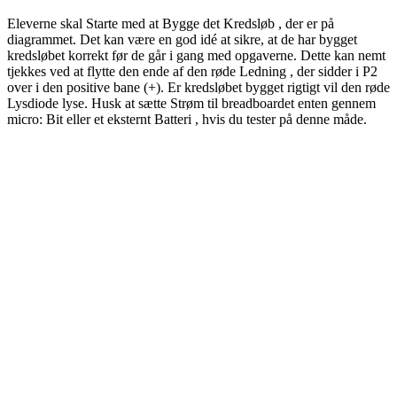
Eleverne skal
Starte
med at Bygge det
Kredsløb
, der er på
diagrammet. Det kan være en god idé at sikre, at de har bygget
kredsløbet korrekt før de går i gang med opgaverne. Dette kan nemt
tjekkes ved at flytte den ende af den røde
Ledning
, der sidder i P2
over i den positive bane (+). Er kredsløbet bygget rigtigt vil den røde
Lysdiode lyse. Husk at sætte
Strøm
til breadboardet enten gennem
micro:
Bit
eller et eksternt
Batteri
,
hvis
du tester på denne måde.