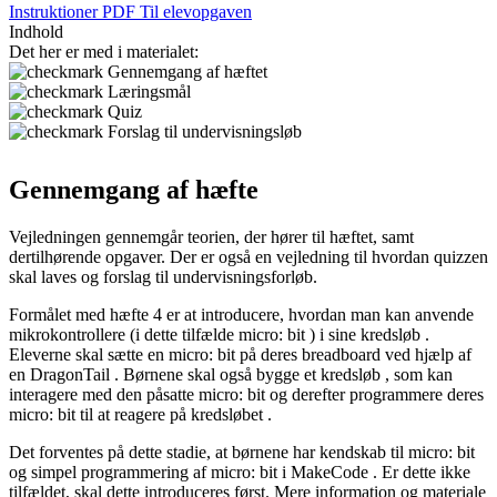
Instruktioner PDF
Til elevopgaven
Indhold
Det her er med i materialet:
Gennemgang af hæftet
Læringsmål
Quiz
Forslag til undervisningsløb
Gennemgang af hæfte
Vejledningen gennemgår teorien, der hører til hæftet, samt
dertilhørende opgaver. Der er også en vejledning til hvordan quizzen
skal laves og forslag til undervisningsforløb.
Formålet med hæfte 4 er at introducere, hvordan man kan anvende
mikrokontrollere
(i dette tilfælde micro:
bit
) i sine
kredsløb
.
Eleverne skal sætte en micro:
bit
på deres
breadboard
ved hjælp af
en
DragonTail
. Børnene skal også bygge et
kredsløb
, som kan
interagere med den påsatte micro:
bit
og derefter
programmere
deres
micro:
bit
til at reagere på
kredsløbet
.
Det forventes på dette stadie, at børnene har kendskab til micro:
bit
og simpel
programmering
af micro:
bit
i
MakeCode
. Er dette ikke
tilfældet, skal dette introduceres først. Mere information og materiale