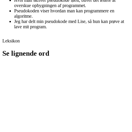
Hvis man skriver pseudokode først, bliver det lettere at
overskue opbygningen af programmet.
Pseudokoden viser hvordan man kan programmere en
algoritme.
Jeg har delt min pseudokode med Lise, så hun kan prøve at
lave mit program.
Leksikon
Se lignende ord