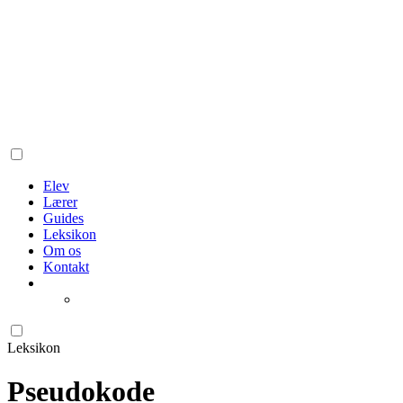
Elev
Lærer
Guides
Leksikon
Om os
Kontakt
Leksikon
Pseudokode