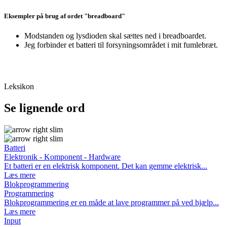
Eksempler på brug af ordet "breadboard"
Modstanden og lysdioden skal sættes ned i breadboardet.
Jeg forbinder et batteri til forsyningsområdet i mit fumlebræt.
Leksikon
Se lignende ord
Batteri
Elektronik - Komponent - Hardware
Et batteri er en elektrisk komponent. Det kan gemme elektrisk...
Læs mere
Blokprogrammering
Programmering
Blokprogrammering er en måde at lave programmer på ved hjælp...
Læs mere
Input