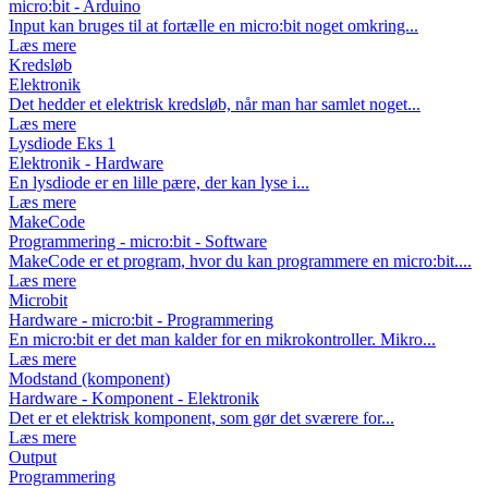
micro:bit - Arduino
Input kan bruges til at fortælle en micro:bit noget omkring...
Læs mere
Kredsløb
Elektronik
Det hedder et elektrisk kredsløb, når man har samlet noget...
Læs mere
Lysdiode Eks 1
Elektronik - Hardware
En lysdiode er en lille pære, der kan lyse i...
Læs mere
MakeCode
Programmering - micro:bit - Software
MakeCode er et program, hvor du kan programmere en micro:bit....
Læs mere
Microbit
Hardware - micro:bit - Programmering
En micro:bit er det man kalder for en mikrokontroller. Mikro...
Læs mere
Modstand (komponent)
Hardware - Komponent - Elektronik
Det er et elektrisk komponent, som gør det sværere for...
Læs mere
Output
Programmering