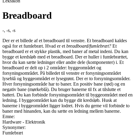
Leksikon
Breadboard
-, -s, -s
Der er et billede af et breadboard til venstre. Et breadboard kaldes
også for et fumlebræt. Hvad er et
breadboard/fumlebræt?
Et
breadboard er et stykke plastik, med baner af metal indeni. Du kan
bygge et kredsløb med et breadboard. Der er huller i fumlebrættet,
hvor du kan sætte ledninger eller andre dele (komponenter) i. Et
breadboard er delt op i 2 områder: byggeområdet og
forsyningsområdet. På billedet til venstre er forsyningsområdet
lyseblå og byggeområdet er lysegrønt. Der er to forsyningsområder.
Hver forsyningsområde har to baner. En positiv bane (rød) og en
negativ bane (mørkeblå). Du bruger banerne til fx at tilslutte et
batteri. Du kan forbinde forsyningsområdet til byggeområdet med en
ledning. I byggeområdet kan du bygge dit kredsløb. Husk at
banerne i byggeområdet ligger lodret. Hvis du gerne vil forbinde to
baner med hinanden, kan du sætte en ledning mellem banerne.
Emne:
Hardware - Elektronik
Synonymer:
Fumlebræt