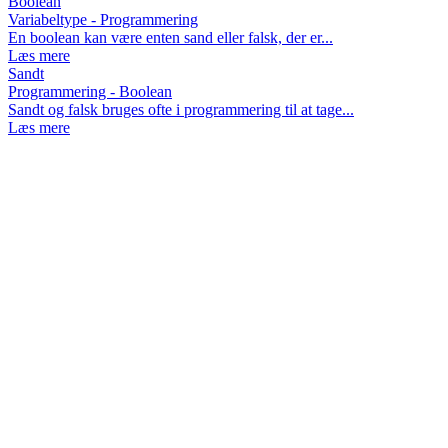
Boolean
Variabeltype - Programmering
En boolean kan være enten sand eller falsk, der er...
Læs mere
Sandt
Programmering - Boolean
Sandt og falsk bruges ofte i programmering til at tage...
Læs mere