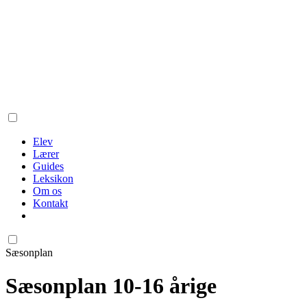
Elev
Lærer
Guides
Leksikon
Om os
Kontakt
Sæsonplan
Sæsonplan 10-16 årige