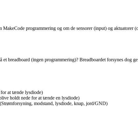
 om MakeCode programmering og om de sensorer (input) og aktuatorer (ou
 på et breadboard (ingen programmering)? Breadboardet forsynes dog ge
 for at tænde lysdiode)
blive holdt nede for at tænde en lysdiode)
 (Strømforsyning, modstand, lysdiode, knap, jord/GND)