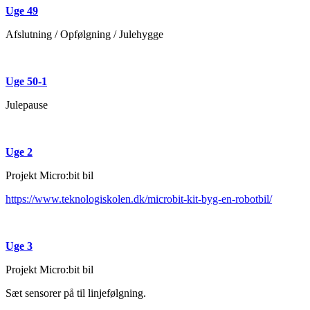
Uge 49
Afslutning / Opfølgning / Julehygge
Uge 50-1
Julepause
Uge 2
Projekt Micro:bit bil
https://www.teknologiskolen.dk/microbit-kit-byg-en-robotbil/
Uge 3
Projekt Micro:bit bil
Sæt sensorer på til linjefølgning.