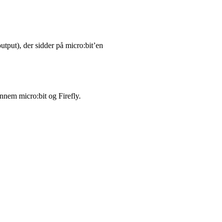
tput), der sidder på micro:bit’en
nnem micro:bit og Firefly.