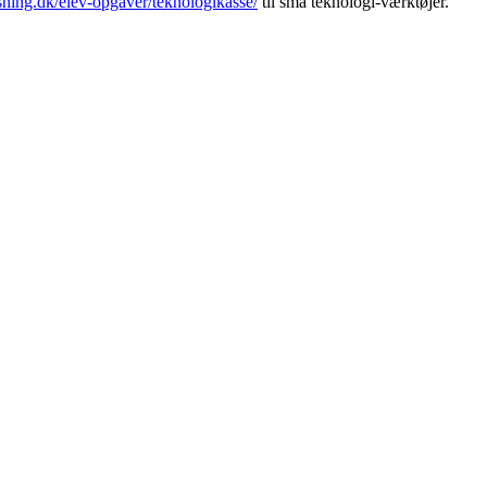
ning.dk/elev-opgaver/teknologikasse/
til små teknologi-værktøjer.