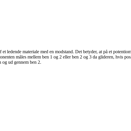
f et ledende materiale med en modstand. Det betyder, at på et potentio
ten måles mellem ben 1 og 2 eller ben 2 og 3 da glideren, hvis position
ion og ud gennem ben 2.