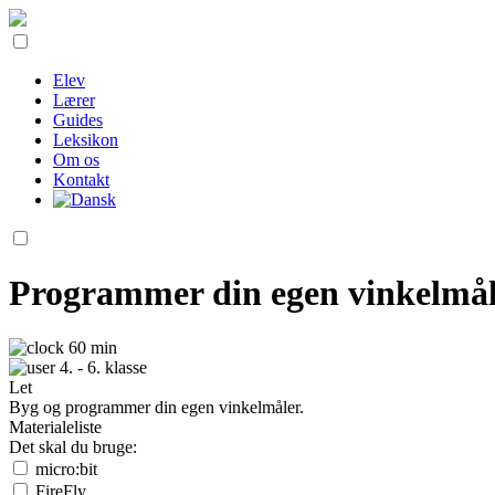
Elev
Lærer
Guides
Leksikon
Om os
Kontakt
Programmer din egen vinkelmå
60 min
4. - 6. klasse
Let
Byg og programmer din egen vinkelmåler.
Materialeliste
Det skal du bruge:
micro:bit
FireFly