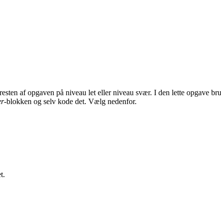
esten af opgaven på niveau let eller niveau svær. I den lette opgave b
er
-blokken og selv kode det. Vælg nedenfor.
t.