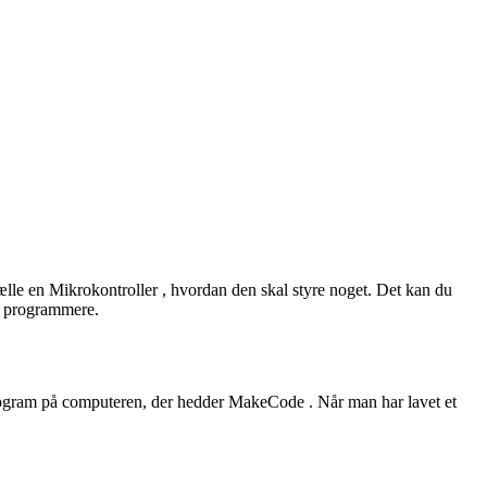
tælle en
Mikrokontroller
, hvordan den skal styre noget. Det kan du
t programmere.
ogram
på computeren, der hedder
MakeCode
. Når man har lavet et