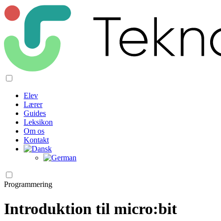
Elev
Lærer
Guides
Leksikon
Om os
Kontakt
Programmering
Introduktion til micro:bit