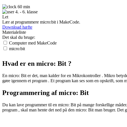
60 min
4. - 6. klasse
Let
Lær at programmere micro:bit i MakeCode.
Download hæfte
Materialeliste
Det skal du bruge:
Computer med MakeCode
micro:bit
Hvad er en micro:
Bit
?
En micro:
Bit
er det, man kalder for en
Mikrokontroller
. Mikro betyde
gøre igennem et
program
. Et
program
kan ses som en opskrift, som m
Programmering
af micro:
Bit
Du kan lave programmer til en micro:
Bit
på mange forskellige måder.
program
, skal man hente det ned på den micro:
Bit
man bruger. Det g