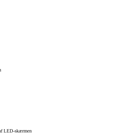
n
er af LED-skærmen