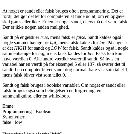
At noget er sandt eller falsk bruges ofte i programmering. Det er
fordi, det gør det let for computeren at finde ud af, om en opgave
skal gøres eller ikke. Enten er noget sandt, ellers må det være falsk.
Der er ikke nogen anden mulighed.
Sandt på engelsk er
true
, mens falsk er
false.
Sandt kaldes også i
nogle sammenhænge for
høj
, mens falsk kaldes for
lav
. På engelsk
er det
HIGH
for sandt og
LOW
for falsk. Sandt kaldes også i nogle
sammenhænge for
høj
, mens falsk kaldes for
lav
. Falsk kan kun
have værdien 0. Alle andre værdier svarer til sandt. Så hvis en
variabel har en værdi på for eksempel 5 eller 137, så svarer det til
sandt. I en computer bliver sandt dog normalt bare vist som tallet 1,
mens falsk bliver vist som tallet 0.
Sandt og falsk bruges i boolske variabler. Om noget er sandt eller
falsk bruges også som betingelser i en forgrening, en
sammenligning, eller en while-loop.
Emne:
Programmering - Boolean
Synonymer:
false - low
Eksempler på brug af ordet "falsk"