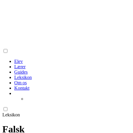
Elev
Lærer
Guides
Leksikon
Om os
Kontakt
Leksikon
Falsk