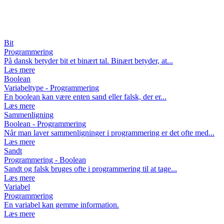
Bit
Programmering
På dansk betyder bit et binært tal. Binært betyder, at...
Læs mere
Boolean
Variabeltype - Programmering
En boolean kan være enten sand eller falsk, der er...
Læs mere
Sammenligning
Boolean - Programmering
Når man laver sammenligninger i programmering er det ofte med...
Læs mere
Sandt
Programmering - Boolean
Sandt og falsk bruges ofte i programmering til at tage...
Læs mere
Variabel
Programmering
En variabel kan gemme information.
Læs mere