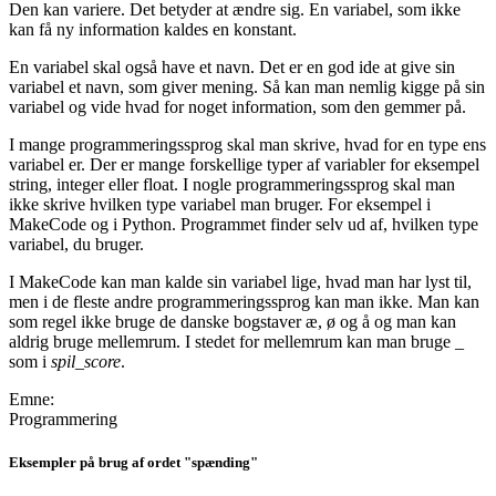
Den kan variere. Det betyder at ændre sig. En variabel, som ikke
kan få ny information kaldes en konstant.
En variabel skal også have et navn. Det er en god ide at give sin
variabel et navn, som giver mening. Så kan man nemlig kigge på sin
variabel og vide hvad for noget information, som den gemmer på.
I mange programmeringssprog skal man skrive, hvad for en type ens
variabel er. Der er mange forskellige typer af variabler for eksempel
string, integer eller float. I nogle programmeringssprog skal man
ikke skrive hvilken type variabel man bruger. For eksempel i
MakeCode og i Python. Programmet finder selv ud af, hvilken type
variabel, du bruger.
I MakeCode kan man kalde sin variabel lige, hvad man har lyst til,
men i de fleste andre programmeringssprog kan man ikke. Man kan
som regel ikke bruge de danske bogstaver æ, ø og å og man kan
aldrig bruge mellemrum. I stedet for mellemrum kan man bruge _
som i
spil_score
.
Emne:
Programmering
Eksempler på brug af ordet "spænding"