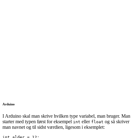
Arduino
I Arduino skal man skrive hvilken type variabel, man bruger. Man
starter med typen først for eksempel
eller
og så skriver
int
float
man navnet og til sidst værdien, ligesom i eksemplet:
int alder = 12;
