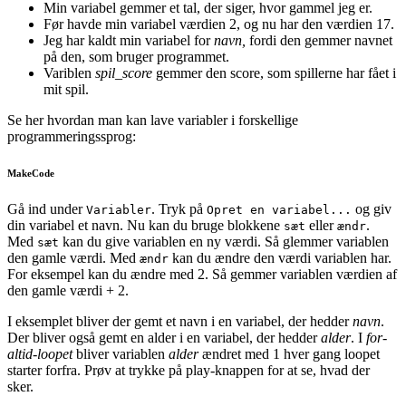
Min variabel gemmer et tal, der siger, hvor gammel jeg er.
Før havde min variabel værdien 2, og nu har den værdien 17.
Jeg har kaldt min variabel for
navn,
fordi den gemmer navnet
på den, som bruger programmet.
Variblen
spil_score
gemmer den score, som spillerne har fået i
mit spil.
Se her hvordan man kan lave variabler i forskellige
programmeringssprog:
MakeCode
Gå ind under
. Tryk på
og giv
Variabler
Opret en variabel...
din variabel et navn. Nu kan du bruge blokkene
eller
.
sæt
ændr
Med
kan du give variablen en ny værdi. Så glemmer variablen
sæt
den gamle værdi. Med
kan du ændre den værdi variablen har.
ændr
For eksempel kan du ændre med 2. Så gemmer variablen værdien af
den gamle værdi + 2.
I eksemplet bliver der gemt et navn i en variabel, der hedder
navn
.
Der bliver også gemt en alder i en variabel, der hedder
alder
. I
for-
altid-loopet
bliver variablen
alder
ændret med 1 hver gang loopet
starter forfra. Prøv at trykke på play-knappen for at se, hvad der
sker.