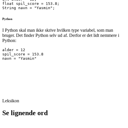
float spil_score = 153.8;

Python
I Python skal man ikke skrive hvilken type variabel, som man
bruger. Det finder Python selv ud af. Derfor er det lidt nemmere i
Python:
alder = 12

spil_score = 153.8

navn = "Yasmin"
Leksikon
Se lignende ord