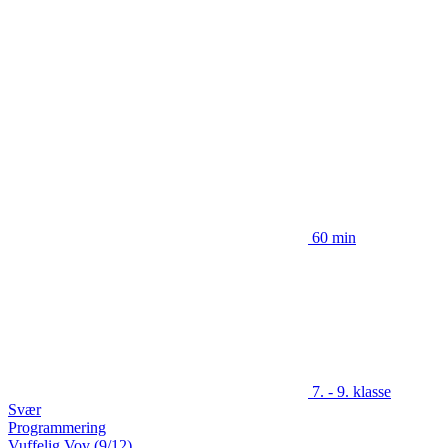
60 min
7. - 9. klasse
Svær
Programmering
Vuffelig Vov (9/12)