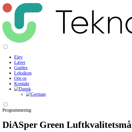
Elev
Lærer
Guides
Leksikon
Om os
Kontakt
Programmering
DiASper Green Luftkvalitetsmå