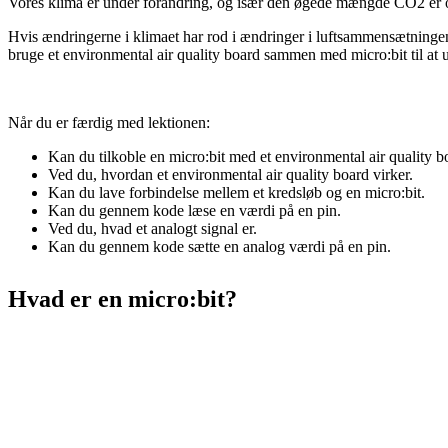
Vores klima er under forandring, og især den øgede mængde CO2 er o
Hvis ændringerne i klimaet har rod i ændringer i luftsammensætningen, e
bruge et environmental air quality board sammen med micro:bit til at 
Når du er færdig med lektionen:
Kan du tilkoble en micro:bit med et environmental air quality b
Ved du, hvordan et environmental air quality board virker.
Kan du lave forbindelse mellem et kredsløb og en micro:bit.
Kan du gennem kode læse en værdi på en pin.
Ved du, hvad et analogt signal er.
Kan du gennem kode sætte en analog værdi på en pin.
Hvad er en micro:bit?