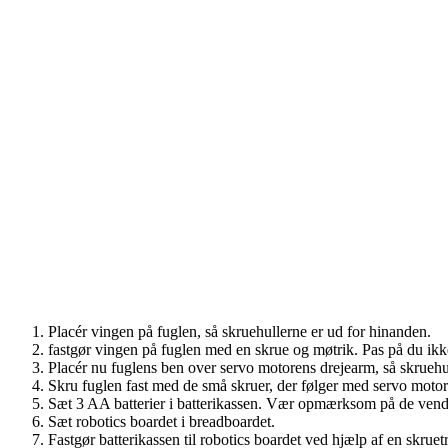
Placér vingen på fuglen, så skruehullerne er ud for hinanden.
fastgør vingen på fuglen med en skrue og møtrik. Pas på du ik
Placér nu fuglens ben over servo motorens drejearm, så skruehu
Skru fuglen fast med de små skruer, der følger med servo motor
Sæt 3 AA batterier i batterikassen. Vær opmærksom på de vender
Sæt robotics boardet i breadboardet.
Fastgør batterikassen til robotics boardet ved hjælp af en skrue