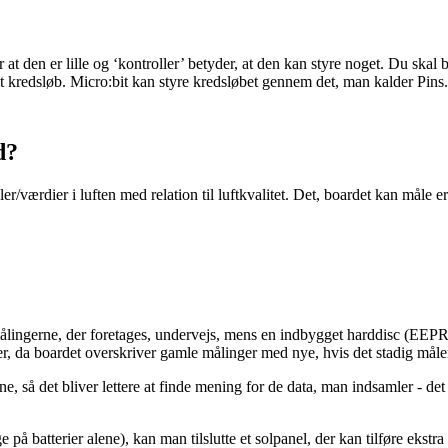
 at den er lille og ‘kontroller’ betyder, at den kan styre noget. Du skal 
it
kredsløb.
Micro:bit kan styre kredsløbet gennem det, man kalder Pins
d?
/værdier i luften med relation til luftkvalitet. Det, boardet kan måle er
målingerne, der foretages, undervejs, mens en indbygget harddisc (EEP
, da boardet overskriver gamle målinger med nye, hvis det stadig måler
rne, så det bliver lettere at finde mening for de data, man indsamler - det
på batterier alene), kan man tilslutte et solpanel, der kan tilføre ekstra