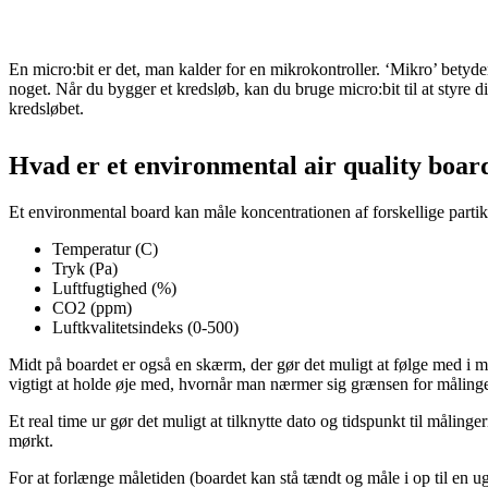
En micro:bit er det, man kalder for en
mikrokontroller.
‘Mikro’ betyder
noget. Når du bygger et
kredsløb,
kan du bruge micro:bit til at styre d
kredsløbet.
Hvad er et environmental air quality boar
Et environmental board kan måle koncentrationen af forskellige partikler
Temperatur (C)
Tryk (Pa)
Luftfugtighed (%)
CO2 (ppm)
Luftkvalitetsindeks (0-500)
Midt på boardet er også en skærm, der gør det muligt at følge med i 
vigtigt at holde øje med, hvornår man nærmer sig grænsen for målinger
Et real time ur gør det muligt at tilknytte dato og tidspunkt til målinge
mørkt.
For at forlænge måletiden (boardet kan stå tændt og måle i op til en uge 