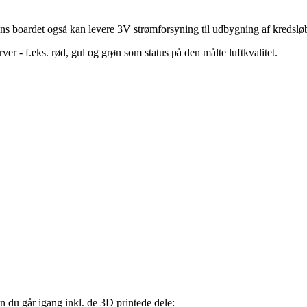
ns boardet også kan levere 3V strømforsyning til udbygning af kredsløb
ver - f.eks. rød, gul og grøn som status på den målte luftkvalitet.
en du går igang inkl. de 3D printede dele: