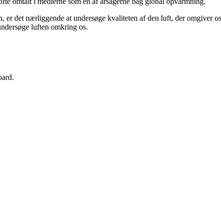
fte omtalt i medierne som en af årsagerne bag global opvarmning.
r det nærliggende at undersøge kvaliteten af den luft, der omgiver os, s
undersøge luften omkring os.
oard.