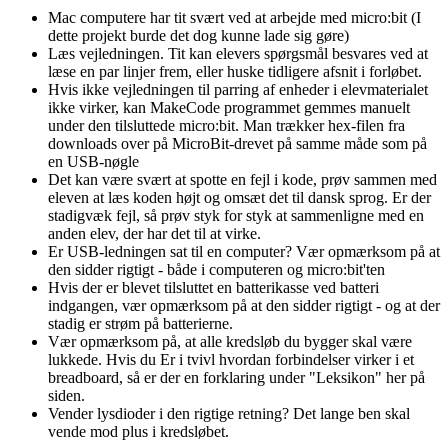
Mac computere har tit svært ved at arbejde med micro:bit (I
dette projekt burde det dog kunne lade sig gøre)
Læs vejledningen. Tit kan elevers spørgsmål besvares ved at
læse en par linjer frem, eller huske tidligere afsnit i forløbet.
Hvis ikke vejledningen til parring af enheder i elevmaterialet
ikke virker, kan MakeCode programmet gemmes manuelt
under den tilsluttede micro:bit. Man trækker hex-filen fra
downloads over på MicroBit-drevet på samme måde som på
en USB-nøgle
Det kan være svært at spotte en fejl i kode, prøv sammen med
eleven at læs koden højt og omsæt det til dansk sprog. Er der
stadigvæk fejl, så prøv styk for styk at sammenligne med en
anden elev, der har det til at virke.
Er USB-ledningen sat til en computer? Vær opmærksom på at
den sidder rigtigt - både i computeren og micro:bit'ten
Hvis der er blevet tilsluttet en batterikasse ved batteri
indgangen, vær opmærksom på at den sidder rigtigt - og at der
stadig er strøm på batterierne.
Vær opmærksom på, at alle kredsløb du bygger skal være
lukkede. Hvis du Er i tvivl hvordan forbindelser virker i et
breadboard, så er der en forklaring under "Leksikon" her på
siden.
Vender lysdioder i den rigtige retning? Det lange ben skal
vende mod plus i kredsløbet.