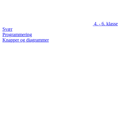
4. - 6. klasse
Svær
Programmering
Knapper og diagrammer