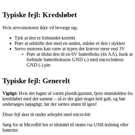
Typiske fejl: Kredsløbet
Hvis servomotoren ikke vil bevæge sig:
Tjek at den er forbundet korrekt
Prøv at udskifte den med en anden, måske er den i stykker
Servo motoren kan være at typen der kræver mere end 3V
Prøv at tilslut den til en 6V batteriboks (4x AA), husk at
forbinde batteriboksens GND (-) med micro:bittens
GND (-) pin
Typiske fejl: Generelt
Vigtigt:
Hvis det lugter af varmt plastik/gummi, fjern strømkilden fra
kredsløbet med det samme – så er der gået noget helt galt, og bør
undersøges nøjagtigt, før der sættes strøm til igen!
Disse fejl sker tit under arbejdet med micro:bit:
Sørg for at MicroBit’ten er tilsluttet til strøm via USB-ledning eller
batterier.