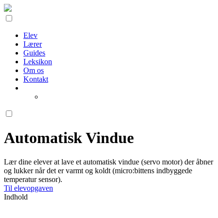
Elev
Lærer
Guides
Leksikon
Om os
Kontakt
Automatisk Vindue
Lær dine elever at lave et automatisk vindue (servo motor) der åbner
og lukker når det er varmt og koldt (micro:bittens indbyggede
temperatur sensor).
Til elevopgaven
Indhold