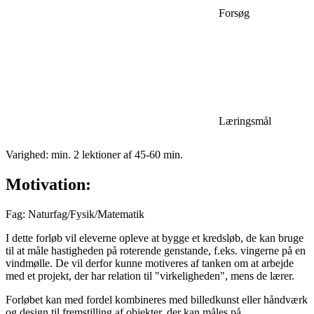
Forsøg
Læringsmål
Varighed: min. 2 lektioner af 45-60 min.
Motivation:
Fag: Naturfag/Fysik/Matematik
I dette forløb vil eleverne opleve at bygge et kredsløb, de kan bruge
til at måle hastigheden på roterende genstande, f.eks. vingerne på en
vindmølle. De vil derfor kunne motiveres af tanken om at arbejde
med et projekt, der har relation til "virkeligheden", mens de lærer.
Forløbet kan med fordel kombineres med billedkunst eller håndværk
og design til fremstilling af objekter, der kan måles på.