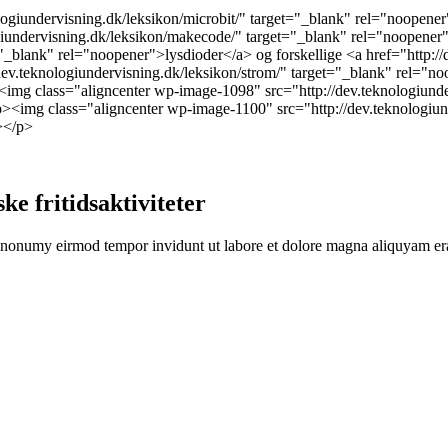
iundervisning.dk/leksikon/microbit/" target="_blank" rel="noopener">
ogiundervisning.dk/leksikon/makecode/" target="_blank" rel="noopene
="_blank" rel="noopener">lysdioder</a> og forskellige <a href="http:/
dev.teknologiundervisning.dk/leksikon/strom/" target="_blank" rel="no
><img class="aligncenter wp-image-1098" src="http://dev.teknologiun
<img class="aligncenter wp-image-1100" src="http://dev.teknologiu
></p>
ske fritidsaktiviteter
 nonumy eirmod tempor invidunt ut labore et dolore magna aliquyam erat