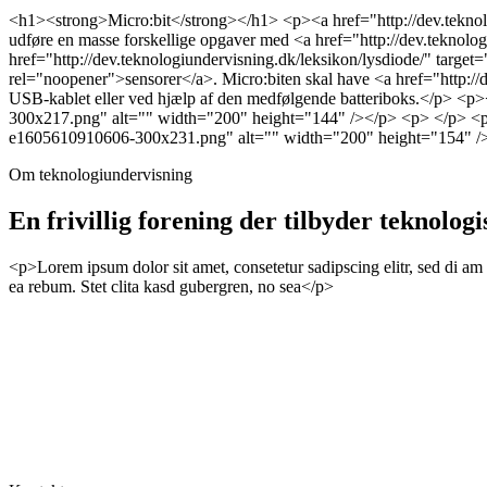
<h1><strong>Micro:bit</strong></h1> <p><a href="http://dev.teknolog
udføre en masse forskellige opgaver med <a href="http://dev.teknol
href="http://dev.teknologiundervisning.dk/leksikon/lysdiode/" target
rel="noopener">sensorer</a>. Micro:biten skal have <a href="http://
USB-kablet eller ved hjælp af den medfølgende batteriboks.</p> <p
300x217.png" alt="" width="200" height="144" /></p> <p> </p> <p>
e1605610910606-300x231.png" alt="" width="200" height="154" /
Om teknologiundervisning
En frivillig forening der tilbyder teknologi
<p>Lorem ipsum dolor sit amet, consetetur sadipscing elitr, sed di am
ea rebum. Stet clita kasd gubergren, no sea</p>