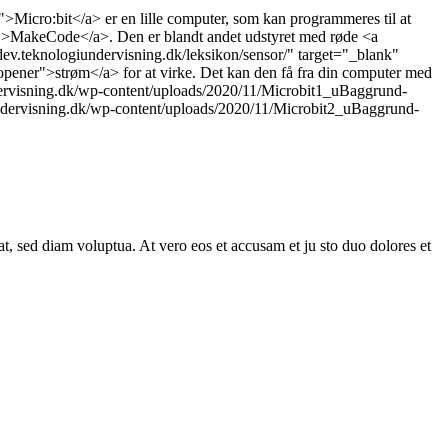
Micro:bit</a> er en lille computer, som kan programmeres til at
r">MakeCode</a>. Den er blandt andet udstyret med røde <a
/dev.teknologiundervisning.dk/leksikon/sensor/" target="_blank"
opener">strøm</a> for at virke. Det kan den få fra din computer med
dervisning.dk/wp-content/uploads/2020/11/Microbit1_uBaggrund-
ndervisning.dk/wp-content/uploads/2020/11/Microbit2_uBaggrund-
, sed diam voluptua. At vero eos et accusam et ju sto duo dolores et