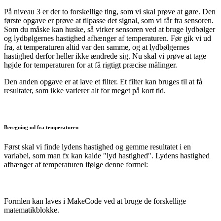
På niveau 3 er der to forskellige ting, som vi skal prøve at gøre. Den
første opgave er prøve at tilpasse det signal, som vi får fra sensoren.
Som du måske kan huske, så virker sensoren ved at bruge lydbølger
og lydbølgernes hastighed afhænger af temperaturen. Før gik vi ud
fra, at temperaturen altid var den samme, og at lydbølgernes
hastighed derfor heller ikke ændrede sig. Nu skal vi prøve at tage
højde for temperaturen for at få rigtigt præcise målinger.
Den anden opgave er at lave et filter. Et filter kan bruges til at få
resultater, som ikke varierer alt for meget på kort tid.
Beregning ud fra temperaturen
Først skal vi finde lydens hastighed og gemme resultatet i en
variabel, som man fx kan kalde "lyd hastighed". Lydens hastighed
afhænger af temperaturen ifølge denne formel:
Formlen kan laves i MakeCode ved at bruge de forskellige
matematikblokke.