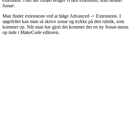
extension. I det her forløb bruger vi den extension, som hedder
Sonar
.
Man finder extensions ved at følge Advanced -> Extensions. I
søgefeltet kan man så skrive sonar og trykke på den rubrik, som
kommer op. Når man har gjort det kommer der en ny Sonar-menu
op inde i MakeCode editoren.