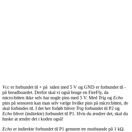
Vcc
er forbundet til + på siden med 5 V og GND er forbundet til -
på breadboardet. Derfor skal vi også bruge en FireFly, da
micro:bitten ikke selv har nogle pins med 5 V. Med
Trig
og
Echo
pins på sensoren kan man selv vælge hvilke pins på micro:bitten, de
skal forbindes til. I det her forløb bliver
Trig
forbundet til P2 og
Echo
bliver (indirekte) forbundet til P1. Hvis du ændrer det, skal du
huske at ændre det i koden også!
Echo
er indirekte forbundet til P1 gennem tre modstande på 1 kΩ.