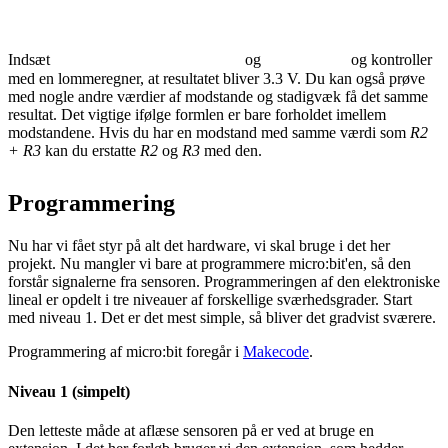
Indsæt
og
og kontroller
med en lommeregner, at resultatet bliver 3.3 V. Du kan også prøve
med nogle andre værdier af modstande og stadigvæk få det samme
resultat. Det vigtige ifølge formlen er bare forholdet imellem
modstandene. Hvis du har en modstand med samme værdi som
R2
+ R3
kan du erstatte
R2
og
R3
med den.
Programmering
Nu har vi fået styr på alt det hardware, vi skal bruge i det her
projekt. Nu mangler vi bare at programmere micro:bit'en, så den
forstår signalerne fra sensoren. Programmeringen af den elektroniske
lineal er opdelt i tre niveauer af forskellige sværhedsgrader. Start
med niveau 1. Det er det mest simple, så bliver det gradvist sværere.
Programmering af micro:bit foregår i
Makecode
.
Niveau 1 (simpelt)
Den letteste måde at aflæse sensoren på er ved at bruge en