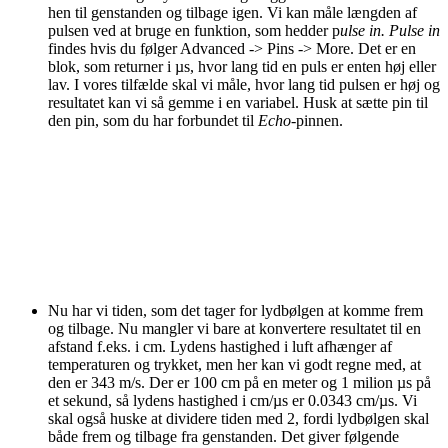
hen til genstanden og tilbage igen. Vi kan måle længden af
pulsen ved at bruge en funktion, som hedder p
ulse in. Pulse in
findes hvis du følger Advanced -> Pins -> More. Det er en
blok, som returner i µs, hvor lang tid en puls er enten høj eller
lav. I vores tilfælde skal vi måle, hvor lang tid pulsen er høj og
resultatet kan vi så gemme i en variabel. Husk at sætte pin til
den pin, som du har forbundet til
Echo
-pinnen.
Nu har vi tiden, som det tager for lydbølgen at komme frem
og tilbage. Nu mangler vi bare at konvertere resultatet til en
afstand f.eks. i cm. Lydens hastighed i luft afhænger af
temperaturen og trykket, men her kan vi godt regne med, at
den er 343 m/s. Der er 100 cm på en meter og 1 milion µs på
et sekund, så lydens hastighed i cm/µs er 0.0343 cm/µs. Vi
skal også huske at dividere tiden med 2, fordi lydbølgen skal
både frem og tilbage fra genstanden. Det giver følgende