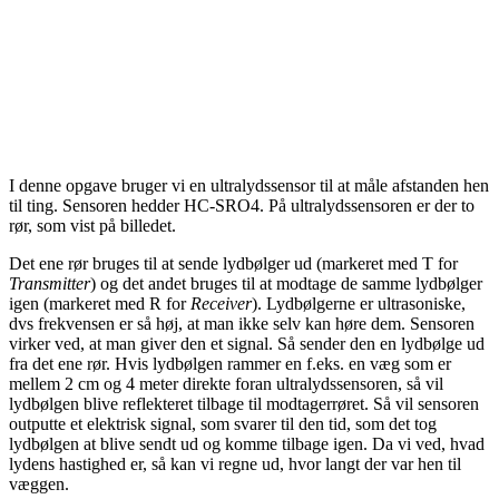
I denne opgave bruger vi en ultralydssensor til at måle afstanden hen
til ting. Sensoren hedder HC-SRO4. På ultralydssensoren er der to
rør, som vist på billedet.
Det ene rør bruges til at sende lydbølger ud (markeret med T for
Transmitter
) og det andet bruges til at modtage de samme lydbølger
igen (markeret med R for
Receiver
). Lydbølgerne er ultrasoniske,
dvs frekvensen er så høj, at man ikke selv kan høre dem. Sensoren
virker ved, at man giver den et signal. Så sender den en lydbølge ud
fra det ene rør. Hvis lydbølgen rammer en f.eks. en væg som er
mellem 2 cm og 4 meter direkte foran ultralydssensoren, så vil
lydbølgen blive reflekteret tilbage til modtagerrøret. Så vil sensoren
outputte et elektrisk signal, som svarer til den tid, som det tog
lydbølgen at blive sendt ud og komme tilbage igen. Da vi ved, hvad
lydens hastighed er, så kan vi regne ud, hvor langt der var hen til
væggen.