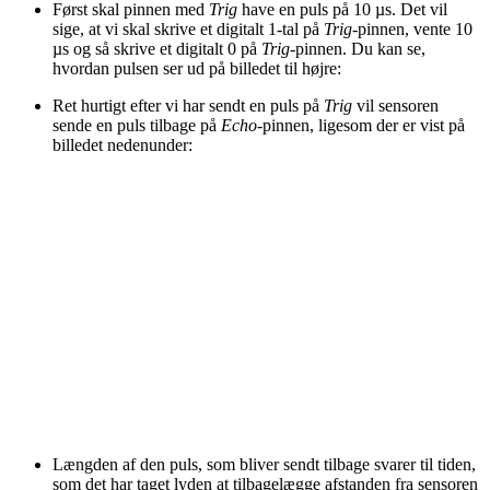
Først skal pinnen med
Trig
have en puls på 10 µs. Det vil
sige, at vi skal skrive et digitalt 1-tal på
Trig
-pinnen, vente 10
µs og så skrive et digitalt 0 på
Trig
-pinnen. Du kan se,
hvordan pulsen ser ud på billedet til højre:
Ret hurtigt efter vi har sendt en puls på
Trig
vil sensoren
sende en puls tilbage på
Echo
-pinnen, ligesom der er vist på
billedet nedenunder:
Længden af den puls, som bliver sendt tilbage svarer til tiden,
som det har taget lyden at tilbagelægge afstanden fra sensoren