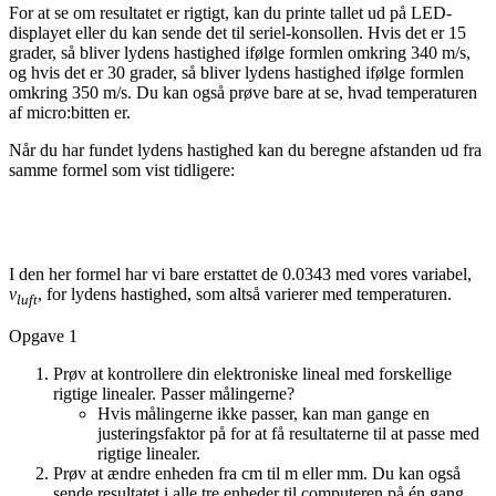
For at se om resultatet er rigtigt, kan du printe tallet ud på LED-
displayet eller du kan sende det til seriel-konsollen. Hvis det er 15
grader, så bliver lydens hastighed ifølge formlen omkring 340 m/s,
og hvis det er 30 grader, så bliver lydens hastighed ifølge formlen
omkring 350 m/s. Du kan også prøve bare at se, hvad temperaturen
af micro:bitten er.
Når du har fundet lydens hastighed kan du beregne afstanden ud fra
samme formel som vist tidligere:
I den her formel har vi bare erstattet de 0.0343 med vores variabel,
v
, for lydens hastighed, som altså varierer med temperaturen.
luft
Opgave 1
Prøv at kontrollere din elektroniske lineal med forskellige
rigtige linealer. Passer målingerne?
Hvis målingerne ikke passer, kan man gange en
justeringsfaktor på for at få resultaterne til at passe med
rigtige linealer.
Prøv at ændre enheden fra cm til m eller mm. Du kan også
sende resultatet i alle tre enheder til computeren på én gang.